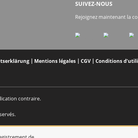
SUIVEZ-NOUS
Rejoignez maintenant la 
itserklärung
Mentions légales
CGV
Conditions d'util
dication contraire.
servés.
registrement de