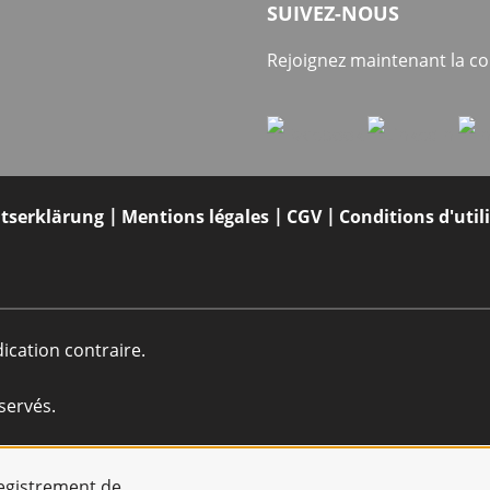
SUIVEZ-NOUS
Rejoignez maintenant la 
itserklärung
Mentions légales
CGV
Conditions d'util
dication contraire.
servés.
registrement de