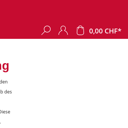
0,00 CHF*
ng
 den
2b des
Diese
.