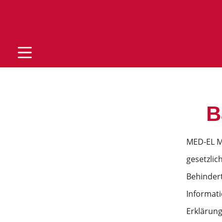
B
MED-EL Me
gesetzlic
Behindert
Informati
Erklärung