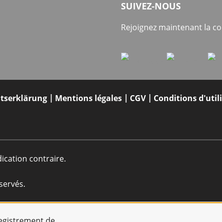
SUIVEZ-NOUS
Rejoignez maintenant la 
itserklärung
Mentions légales
CGV
Conditions d'util
dication contraire.
servés.
registrement de