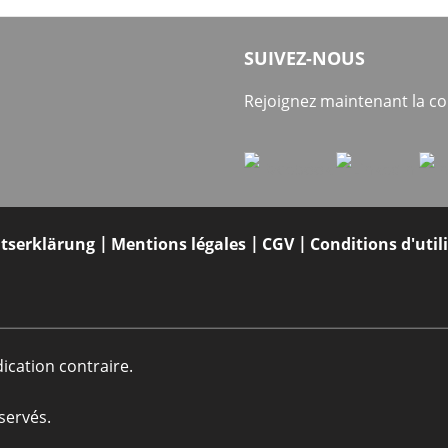
SUIVEZ-NOUS
Rejoignez maintenant la 
itserklärung
Mentions légales
CGV
Conditions d'util
dication contraire.
servés.