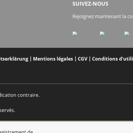
SUIVEZ-NOUS
Rejoignez maintenant la 
itserklärung
Mentions légales
CGV
Conditions d'util
dication contraire.
servés.
registrement de