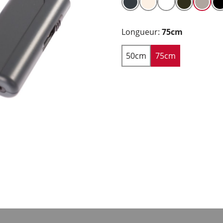
Longueur:
75cm
50cm
75cm