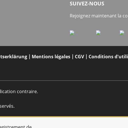
SUIVEZ-NOUS
Rejoignez maintenant la 
itserklärung
Mentions légales
CGV
Conditions d'util
dication contraire.
servés.
registrement de