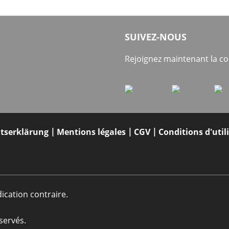
SUIVEZ-NOUS
Rejoignez maintenant la 
itserklärung
Mentions légales
CGV
Conditions d'util
dication contraire.
servés.