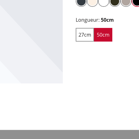
Longueur:
50cm
27cm
50cm