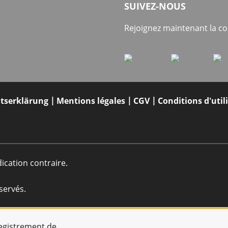
SUIVEZ-NOUS
Rejoignez maintenant la 
itserklärung
Mentions légales
CGV
Conditions d'util
dication contraire.
servés.
registrement de