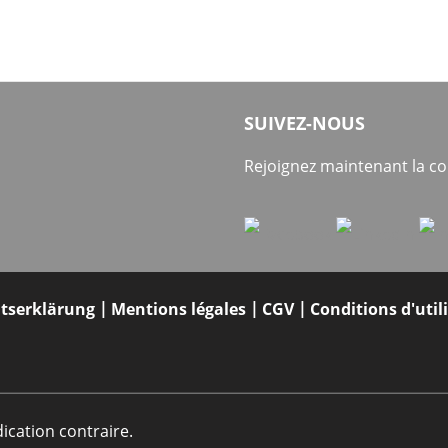
SUIVEZ-NOUS
Rejoignez maintenant la 
itserklärung
Mentions légales
CGV
Conditions d'util
dication contraire.