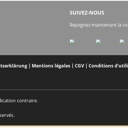
SUIVEZ-NOUS
Rejoignez maintenant la 
itserklärung
Mentions légales
CGV
Conditions d'util
dication contraire.
servés.