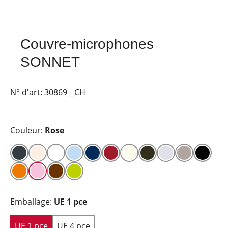
Couvre-microphones
SONNET
N° d'art:
30869__CH
Couleur:
Rose
Emballage:
UE 1 pce
UE 1 pce
UE 4 pce