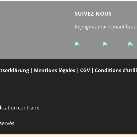
SUIVEZ-NOUS
Rejoignez maintenant la 
itserklärung
Mentions légales
CGV
Conditions d'util
dication contraire.
servés.