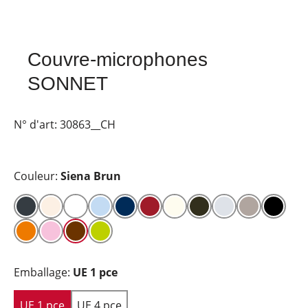
Couvre-microphones
SONNET
N° d'art:
30863__CH
Couleur:
Siena Brun
Emballage:
UE 1 pce
UE 1 pce
UE 4 pce