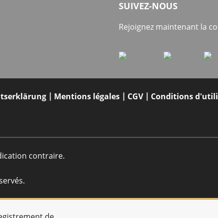
SUIVEZ-NOUS
Rejoignez maintenant la 
itserklärung
Mentions légales
CGV
Conditions d'util
dication contraire.
servés.
registrement de