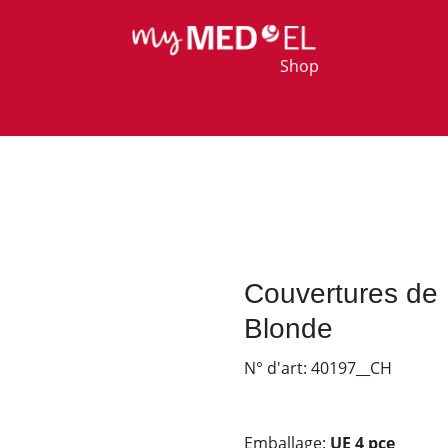
Shop
Couvertures de
Blonde
N° d'art:
40197__CH
Emballage:
UE 4 pce