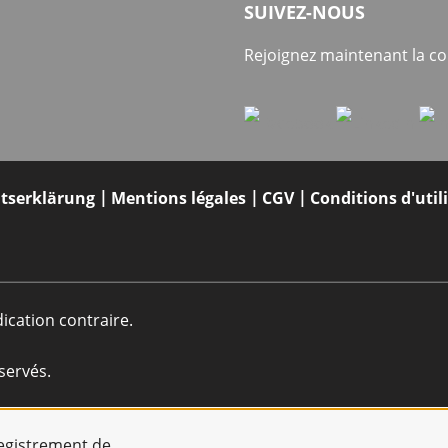
SUIVEZ-NOUS
Rejoignez maintenant la 
itserklärung
Mentions légales
CGV
Conditions d'util
dication contraire.
servés.
registrement de