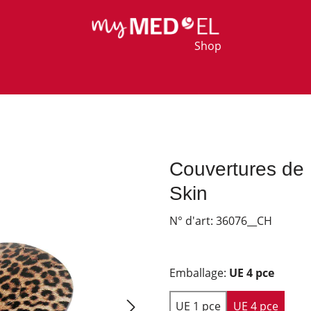
Shop
Couvertures d
Skin
N° d'art:
36076__CH
Emballage:
UE 4 pce
UE 1 pce
UE 4 pce