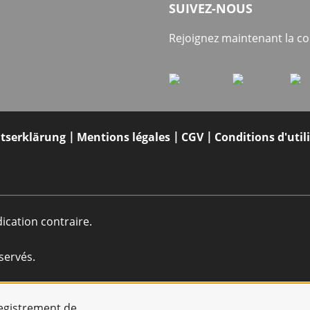
SUIVEZ-NOUS
Rejoignez maintenant la 
itserklärung
Mentions légales
CGV
Conditions d'util
dication contraire.
servés.
registrement de