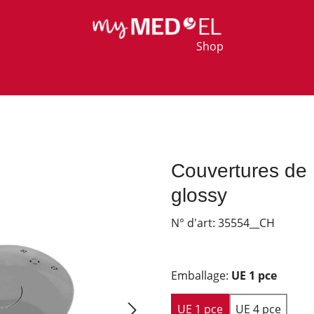
Shop
Couvertures de
glossy
N° d'art:
35554__CH
Emballage:
UE 1 pce
UE 1 pce
UE 4 pce