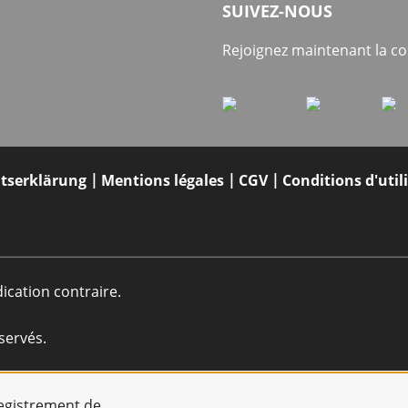
SUIVEZ-NOUS
Rejoignez maintenant la 
itserklärung
Mentions légales
CGV
Conditions d'util
dication contraire.
servés.
registrement de