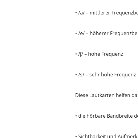
• /a/ – mittlerer Frequenz
• /e/ – höherer Frequenzb
• /ʃ/ – hohe Frequenz
• /s/ – sehr hohe Frequen
Diese Lautkarten helfen d
• die hörbare Bandbreite d
• Sichtbarkeit und Aufmer