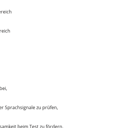
bereich
ereich
z
abei,
er Sprachsignale zu prüfen,
ksamkeit beim Test zu fördern,