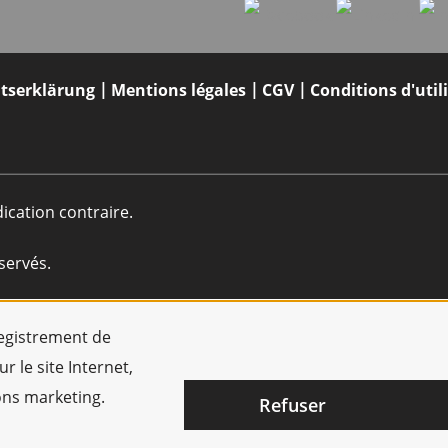
itserklärung
Mentions légales
CGV
Conditions d'util
dication contraire.
servés.
registrement de
r le site Internet,
ions marketing.
Refuser