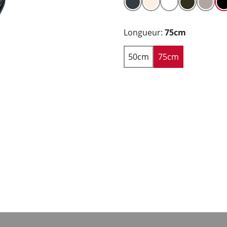
Longueur:
75cm
50cm
75cm