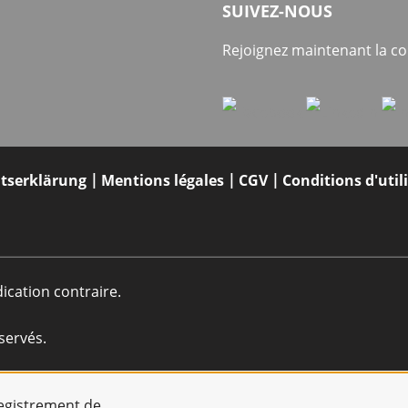
SUIVEZ-NOUS
Rejoignez maintenant la 
itserklärung
Mentions légales
CGV
Conditions d'util
dication contraire.
servés.
registrement de