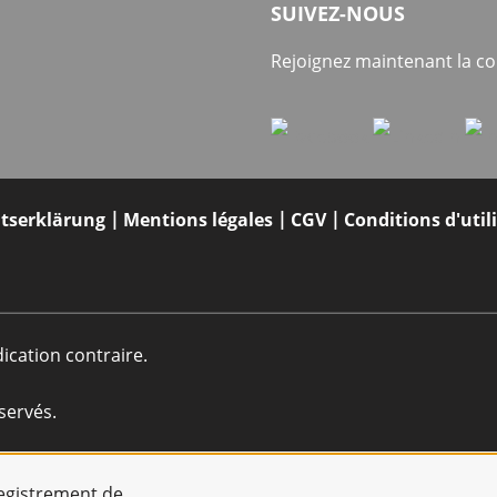
SUIVEZ-NOUS
Rejoignez maintenant la 
itserklärung
Mentions légales
CGV
Conditions d'util
dication contraire.
servés.
registrement de