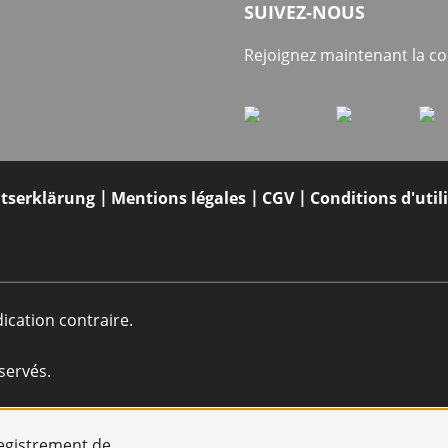
SUIVEZ-NOUS
Rejoignez maintenant la 
itserklärung
Mentions légales
CGV
Conditions d'util
dication contraire.
servés.
registrement de