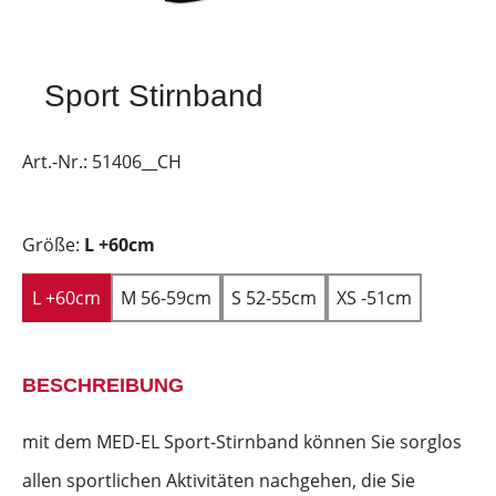
Sport Stirnband
Art.-Nr.:
51406__CH
Größe:
L +60cm
L +60cm
M 56-59cm
S 52-55cm
XS -51cm
BESCHREIBUNG
mit dem MED-EL Sport-Stirnband können Sie sorglos
allen sportlichen Aktivitäten nachgehen, die Sie