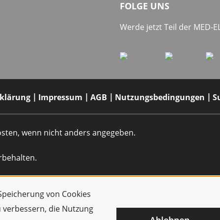
FOLGE UNS
Werde jetzt Teil der MED-
rklärung
Impressum
AGB
Nutzungsbedingungen
S
dkosten, wenn nicht anders angegeben.
rbehalten.
r Speicherung von Cookies
u verbessern, die Nutzung
Ablehnen