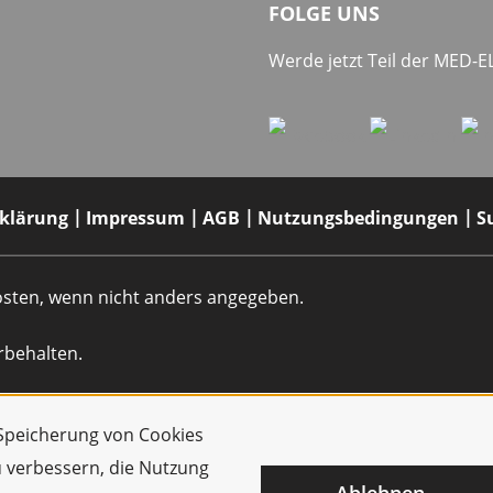
FOLGE UNS
Werde jetzt Teil der MED-
rklärung
Impressum
AGB
Nutzungsbedingungen
S
dkosten, wenn nicht anders angegeben.
rbehalten.
r Speicherung von Cookies
u verbessern, die Nutzung
Ablehnen