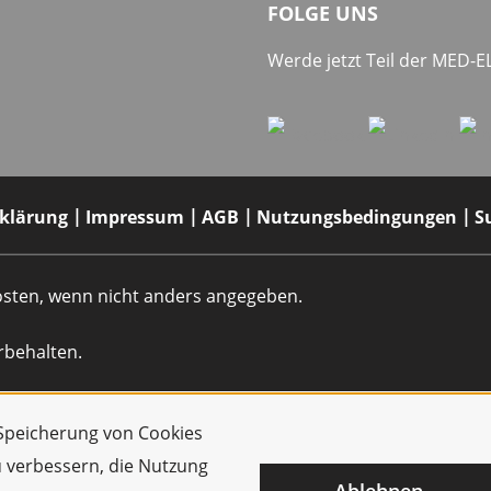
FOLGE UNS
Werde jetzt Teil der MED-
rklärung
Impressum
AGB
Nutzungsbedingungen
S
dkosten, wenn nicht anders angegeben.
rbehalten.
r Speicherung von Cookies
u verbessern, die Nutzung
Ablehnen