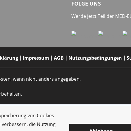
FOLGE UNS
Werde jetzt Teil der MED-
rklärung
Impressum
AGB
Nutzungsbedingungen
S
dkosten, wenn nicht anders angegeben.
rbehalten.
r Speicherung von Cookies
u verbessern, die Nutzung
Ablehnen