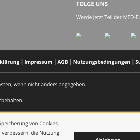
FOLGE UNS
Werde jetzt Teil der MED-
rklärung
Impressum
AGB
Nutzungsbedingungen
S
dkosten, wenn nicht anders angegeben.
rbehalten.
r Speicherung von Cookies
u verbessern, die Nutzung
Ablehnen