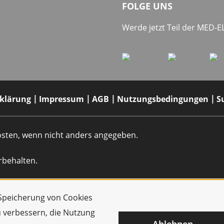
FOLGE UNS
Werde jetzt Teil der MED-
rklärung
Impressum
AGB
Nutzungsbedingungen
S
dkosten, wenn nicht anders angegeben.
rbehalten.
r Speicherung von Cookies
u verbessern, die Nutzung
Ablehnen