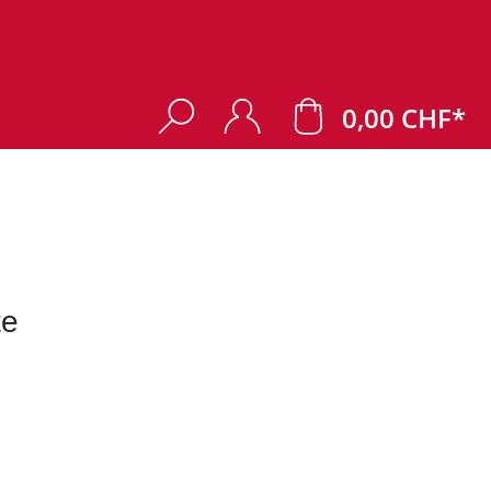
0,00 CHF*
te