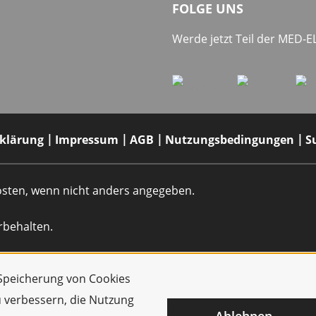
FOLGE UNS
Werde jetzt Teil der MED-
rklärung
Impressum
AGB
Nutzungsbedingungen
S
dkosten, wenn nicht anders angegeben.
rbehalten.
r Speicherung von Cookies
u verbessern, die Nutzung
Ablehnen