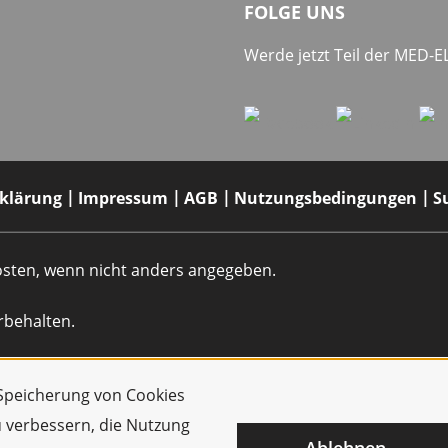
FOLGE UNS
Werde jetzt Teil der MED-
rklärung
Impressum
AGB
Nutzungsbedingungen
S
dkosten, wenn nicht anders angegeben.
rbehalten.
r Speicherung von Cookies
u verbessern, die Nutzung
Ablehnen