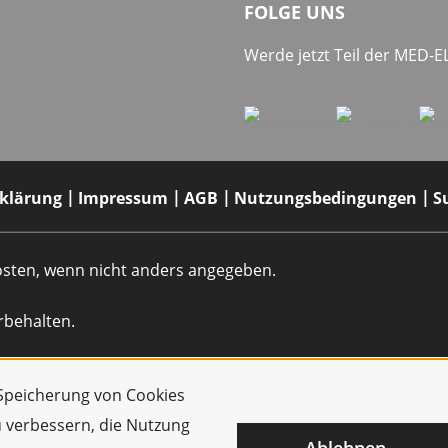
FOLGE UNS
Werde jetzt Teil der MED-
rklärung
Impressum
AGB
Nutzungsbedingungen
S
dkosten, wenn nicht anders angegeben.
rbehalten.
r Speicherung von Cookies
u verbessern, die Nutzung
Ablehnen