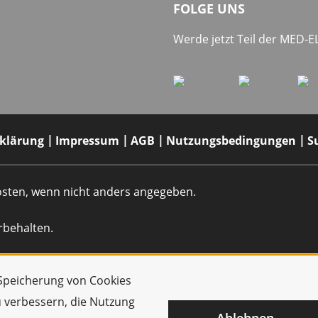
FOLGE UNS
Werde jetzt Teil der MED-
rklärung
Impressum
AGB
Nutzungsbedingungen
S
dkosten, wenn nicht anders angegeben.
rbehalten.
r Speicherung von Cookies
u verbessern, die Nutzung
Ablehnen