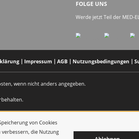
FOLGE UNS
Werde jetzt Teil der MED-
rklärung
Impressum
AGB
Nutzungsbedingungen
S
dkosten, wenn nicht anders angegeben.
rbehalten.
r Speicherung von Cookies
u verbessern, die Nutzung
Ablehnen