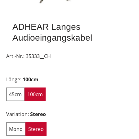
ADHEAR Langes
Audioeingangskabel
Art.-Nr.:
35333__CH
Länge:
100cm
45cm
100cm
Variation:
Stereo
Mono
Stereo