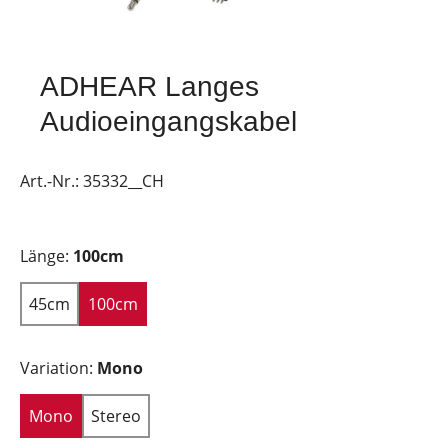
ADHEAR Langes
Audioeingangskabel
Art.-Nr.:
35332__CH
Länge:
100cm
45cm
100cm
Variation:
Mono
Mono
Stereo