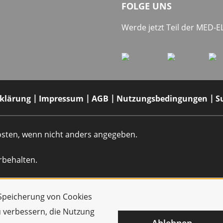
FOLGE UNS
Werde jetzt Teil der MED-
rklärung
Impressum
AGB
Nutzungsbedingungen
S
dkosten, wenn nicht anders angegeben.
rbehalten.
r Speicherung von Cookies
u verbessern, die Nutzung
Ablehnen