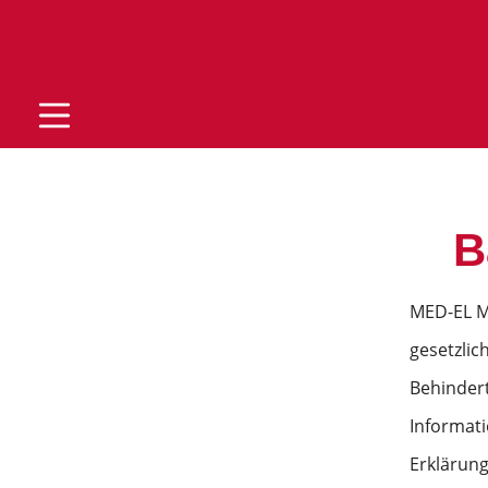
B
MED-EL Me
gesetzlic
Behindert
Informati
Erklärung