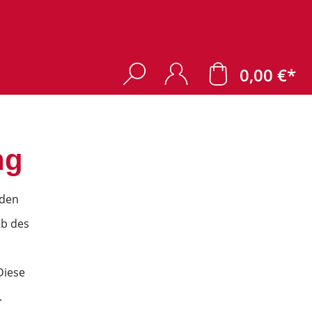
0,00 €*
ng
 den
2b des
Diese
.