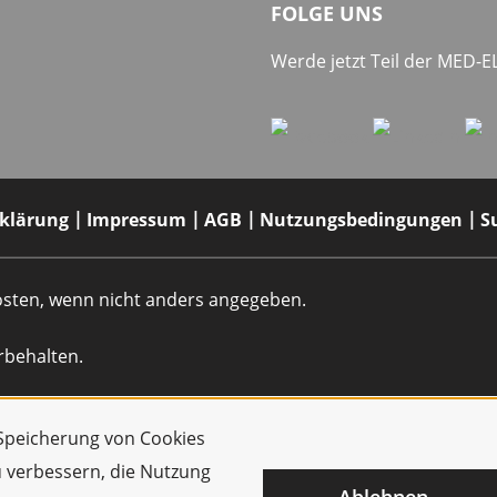
FOLGE UNS
Werde jetzt Teil der MED-
rklärung
Impressum
AGB
Nutzungsbedingungen
S
dkosten, wenn nicht anders angegeben.
rbehalten.
r Speicherung von Cookies
u verbessern, die Nutzung
Ablehnen