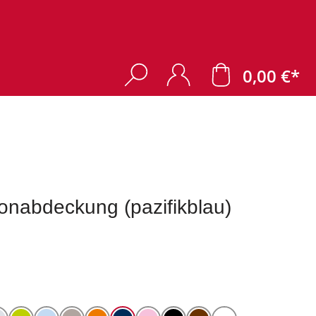
0,00 €*
nabdeckung (pazifikblau)