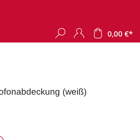
0,00 €*
ofonabdeckung (weiß)