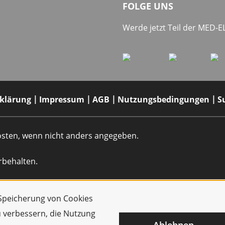
FOLGE UNS
Werde jetzt Teil der MED-
rklärung
Impressum
AGB
Nutzungsbedingungen
S
dkosten, wenn nicht anders angegeben.
rbehalten.
r Speicherung von Cookies
u verbessern, die Nutzung
Ablehnen