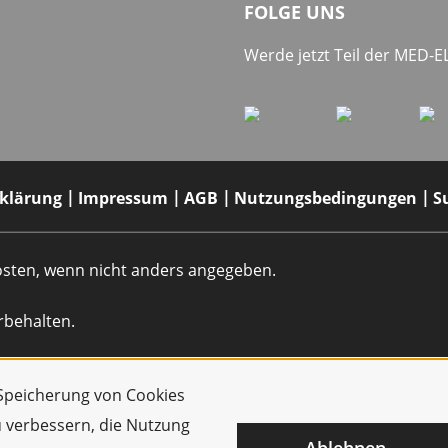
FOLGE UNS
Werde jetzt Teil der MED-
rklärung
Impressum
AGB
Nutzungsbedingungen
S
dkosten, wenn nicht anders angegeben.
rbehalten.
r Speicherung von Cookies
u verbessern, die Nutzung
Ablehnen