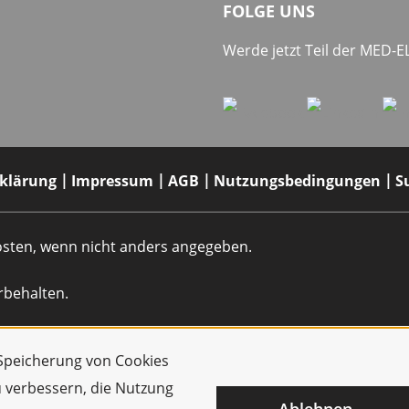
FOLGE UNS
Werde jetzt Teil der MED-
rklärung
Impressum
AGB
Nutzungsbedingungen
S
dkosten, wenn nicht anders angegeben.
rbehalten.
r Speicherung von Cookies
u verbessern, die Nutzung
Ablehnen