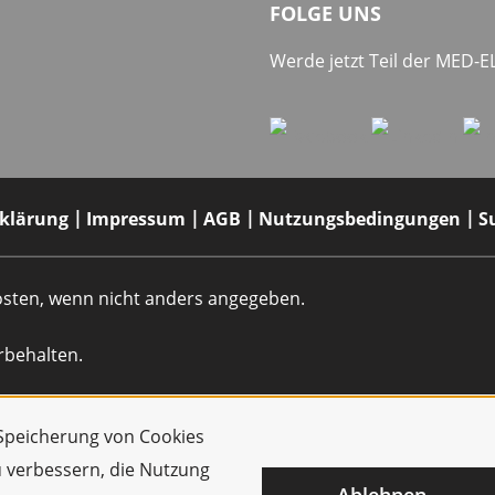
FOLGE UNS
Werde jetzt Teil der MED-
rklärung
Impressum
AGB
Nutzungsbedingungen
S
dkosten, wenn nicht anders angegeben.
rbehalten.
r Speicherung von Cookies
u verbessern, die Nutzung
Ablehnen