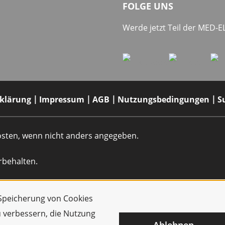
FOLGE UNS
Werde jetzt Teil der MED-
rklärung
Impressum
AGB
Nutzungsbedingungen
S
dkosten, wenn nicht anders angegeben.
rbehalten.
r Speicherung von Cookies
u verbessern, die Nutzung
Ablehnen