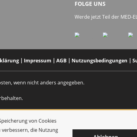
FOLGE UNS
Werde jetzt Teil der MED-
rklärung
Impressum
AGB
Nutzungsbedingungen
S
dkosten, wenn nicht anders angegeben.
rbehalten.
r Speicherung von Cookies
u verbessern, die Nutzung
Ablehnen