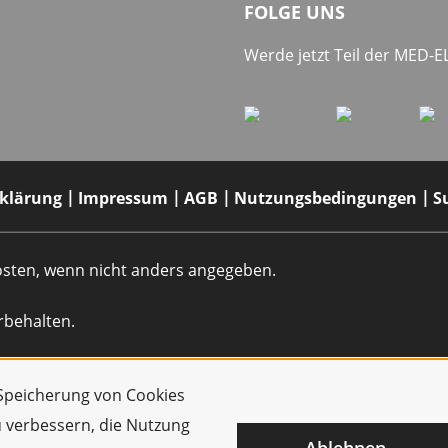
FOLGE UNS
Werde jetzt Teil der MED-
rklärung
Impressum
AGB
Nutzungsbedingungen
S
dkosten, wenn nicht anders angegeben.
rbehalten.
r Speicherung von Cookies
u verbessern, die Nutzung
Ablehnen