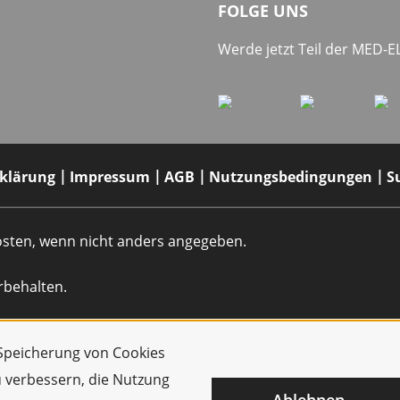
FOLGE UNS
Werde jetzt Teil der MED-
rklärung
Impressum
AGB
Nutzungsbedingungen
S
dkosten, wenn nicht anders angegeben.
rbehalten.
r Speicherung von Cookies
u verbessern, die Nutzung
Ablehnen