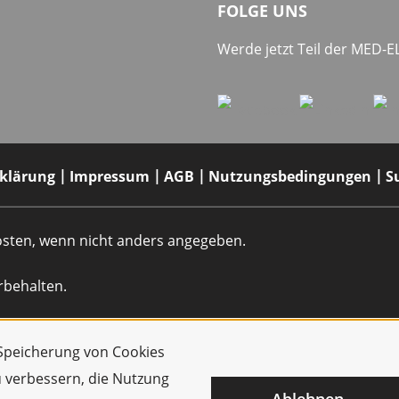
FOLGE UNS
Werde jetzt Teil der MED-
rklärung
Impressum
AGB
Nutzungsbedingungen
S
dkosten, wenn nicht anders angegeben.
rbehalten.
r Speicherung von Cookies
u verbessern, die Nutzung
Ablehnen