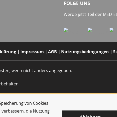
FOLGE UNS
Werde jetzt Teil der MED-
rklärung
Impressum
AGB
Nutzungsbedingungen
S
dkosten, wenn nicht anders angegeben.
rbehalten.
r Speicherung von Cookies
u verbessern, die Nutzung
Ablehnen