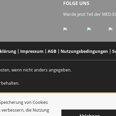
FOLGE UNS
Werde jetzt Teil der MED-
rklärung
Impressum
AGB
Nutzungsbedingungen
S
dkosten, wenn nicht anders angegeben.
rbehalten.
r Speicherung von Cookies
u verbessern, die Nutzung
Ablehnen