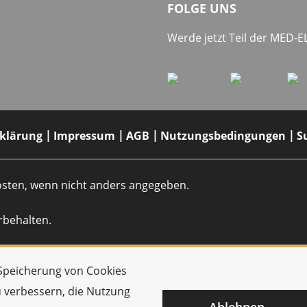
FOLGE UNS
Werde jetzt Teil der MED-
rklärung
Impressum
AGB
Nutzungsbedingungen
S
dkosten, wenn nicht anders angegeben.
rbehalten.
r Speicherung von Cookies
u verbessern, die Nutzung
Ablehnen